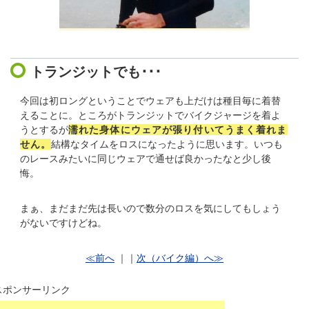
トランジットでも･･･
今回は初ロングということでウェアも上だけは種目毎に着替
えることに。ところがトランジットでバイクジャージを着よ
うとするが
濡れた身体にウェアが張り付いてうまく着れま
せん。
結構なタイムをロスになったように思います。いつも
のレースみたいに同じウェアで通せば良かったなと少し後
悔。
まぁ、まだまだ先は長いので数分のロスを気にしてもしょう
がないですけどね。
≪前へ
｜｜
次（バイク編）へ≫
スポンサーリンク