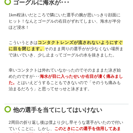
ゴーグルに海水が･･･
1km程泳いだところで隣にいた選手の腕が思いっきり顔面に
ヒット！なんとゴーグルの右目がずれてしまい、海水が半分
ほど浸水！
こういうときは
コンタクトレンズが流されないようにすぐ
に目を閉じます。
そのまま周りの選手がが少なくない場所ま
で泳いでいき、少し止まってゴーグルの水を抜きました。
幸いコンタクトは外れていなかったのでそのまままた泳ぎ始
めたのですが･･･
海水が目に入ったせいか右目が凄く痛みまし
た。
とはいえどうすることもできないので「そのうち痛みも
治まるだろう」と思ってせっせと泳ぎます。
他の選手を当てにしてはいけない
2周目の折り返し後は僕より少し早そうな選手がいたので付い
ていくことに。しかし、
このときにこの選手を信用してあま