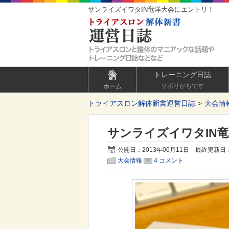
サンライズイワタIN竜洋大会にエントリ！
トレーニング日誌
サボりがちです
ホーム
トライアスロン解体新書運営日誌
大会情
サンライズイワタIN
公開日：2013年06月11日 最終更新日：
大会情報
4 コメント