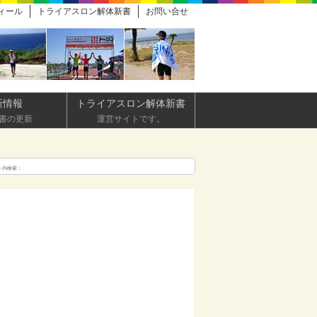
ィール
トライアスロン解体新書
お問い合せ
新情報
トライアスロン解体新書
書の更新
運営サイトです。
ト内検索：