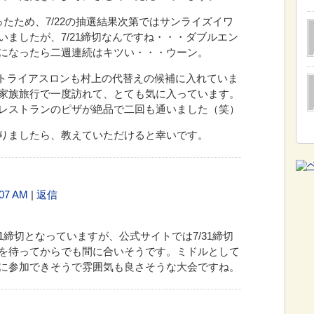
たため、7/22の抽選結果次第ではサンライズイワ
ましたが、7/21締切なんですね・・・ダブルエン
になったら二週連続はキツい・・・ウーン。
・トライアスロンも村上の代替えの候補に入れていま
家族旅行で一度訪れて、とても気に入っています。
レストランのピザが絶品で二回も通いました（笑）
りましたら、教えていただけると幸いです。
07 AM
|
返信
は7/21締切となっていますが、公式サイトでは7/31締切
を待ってからでも間に合いそうです。ミドルとして
に参加できそうで雰囲気も良さそうな大会ですね。