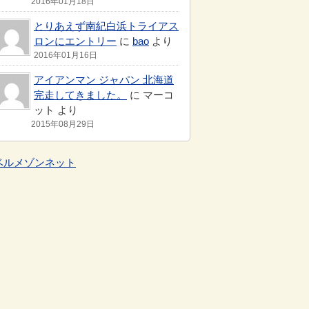
2016年01月18日
とりあえず南紀白浜トライアス
ロンにエントリー
に
bao
より
2016年01月16日
アイアンマン ジャパン 北海道
完走してきました。
に マーコ
ット より
2015年08月29日