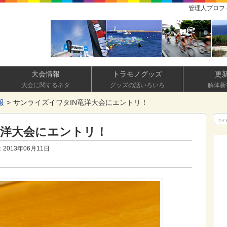
管理人プロフ
大会情報
トラモノグッズ
更
大会に関するネタ
グッズの話いろいろ
解体新
報
サンライズイワタIN竜洋大会にエントリ！
サイ
竜洋大会にエントリ！
2013年06月11日