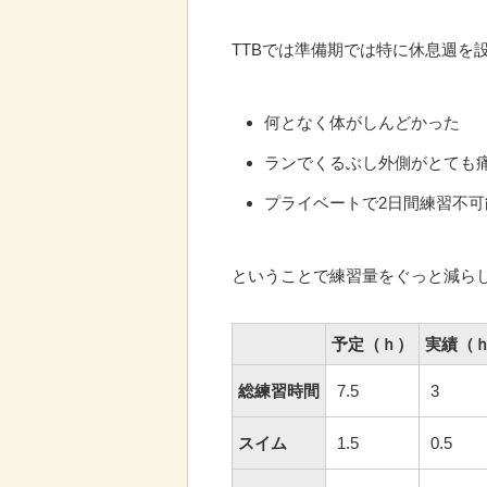
TTBでは準備期では特に休息週を
何となく体がしんどかった
ランでくるぶし外側がとても
プライベートで2日間練習不
ということで練習量をぐっと減ら
予定（ｈ）
実績（
総練習時間
7.5
3
スイム
1.5
0.5