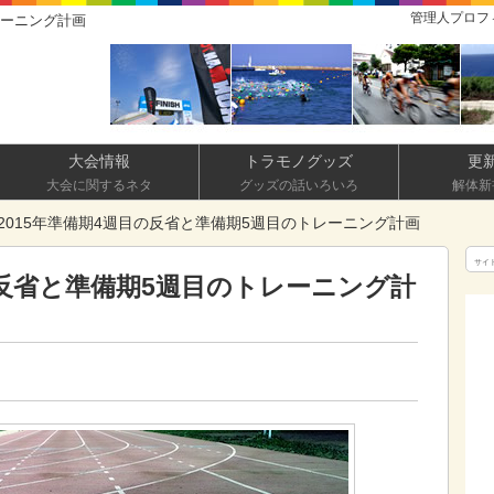
管理人プロフ
レーニング計画
大会情報
トラモノグッズ
更
大会に関するネタ
グッズの話いろいろ
解体新
2015年準備期4週目の反省と準備期5週目のトレーニング計画
サイ
の反省と準備期5週目のトレーニング計