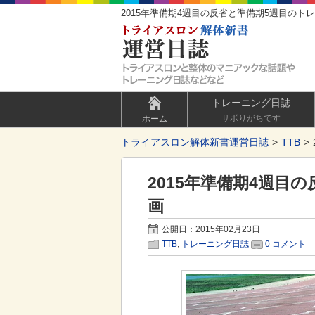
2015年準備期4週目の反省と準備期5週目のト
トレーニング日誌
サボりがちです
ホーム
トライアスロン解体新書運営日誌
TTB
2015年準備期4週目
画
公開日：2015年02月23日
TTB
,
トレーニング日誌
0 コメント