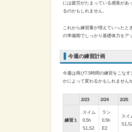
には疲労がたまっている感覚があ
るのかもしれません。
これから練習量が増えていったと
の準備期でしっかり基礎体力をア
今週の練習計画
今週は再び7.5時間の練習をこな
かによって変わるかもしれません
2/23
2/24
2/25
スイム
ラン
スイム
練習１
0.5h
0.5h
S1,S
S1,S2
E2