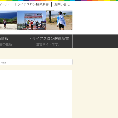
ィール
トライアスロン解体新書
お問い合せ
新情報
トライアスロン解体新書
書の更新
運営サイトです。
ト内検索：