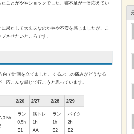
ったことがややショックでした。寝不足が一番応えてい
きに果たして大丈夫なのかやや不安を感じましたが、こ
ップさせたいところです。
す方向で計画を立てました。くるぶしの痛みがどうなる
が一応こんな感じで行こうと思っています。
2/26
2/27
2/28
2/29
ラン
筋トレ
ラン
バイク
0.5h
0.5h
1h
1h
2h
2
E1
AA
E2
E2