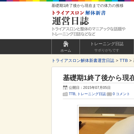
基礎期1終了後から現在までの体力の推移
トレーニング日誌
サボりがちです
ホーム
トライアスロン解体新書運営日誌
TTB
基礎期1終了後から現
公開日：2015年07月05日
TTB
,
トレーニング日誌
0 コメント