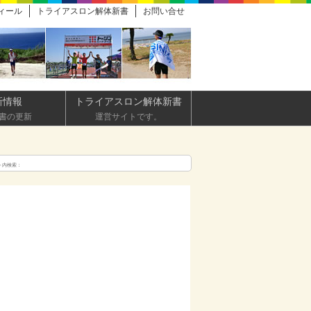
ィール
トライアスロン解体新書
お問い合せ
新情報
トライアスロン解体新書
書の更新
運営サイトです。
ト内検索：