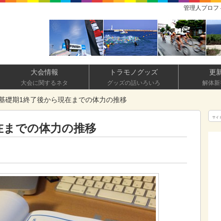
管理人プロフ
大会情報
トラモノグッズ
更
大会に関するネタ
グッズの話いろいろ
解体新
基礎期1終了後から現在までの体力の推移
サイ
在までの体力の推移