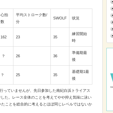
心拍
平均ストローク数/
SWOLF
状況
数
分
練習開始
162
23
35
時
準備期最
？
26
36
後
基礎期1最
？
25
35
後
は行っていませんが、先日参加した南紀白浜トライアス
0でした。レース全体のことを考えてやや抑え気味に泳い
いたことを総合的に考えるとほぼ同じレベルではないか