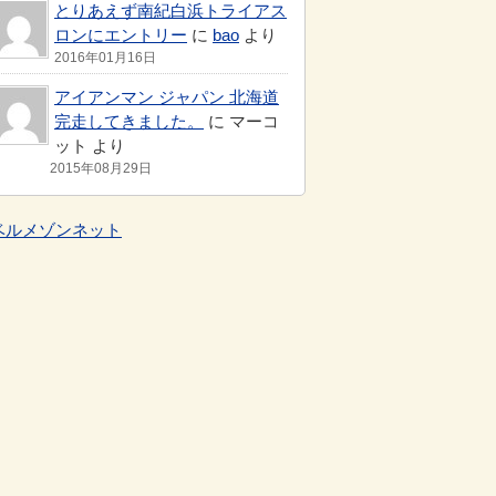
とりあえず南紀白浜トライアス
ロンにエントリー
に
bao
より
2016年01月16日
アイアンマン ジャパン 北海道
完走してきました。
に マーコ
ット より
2015年08月29日