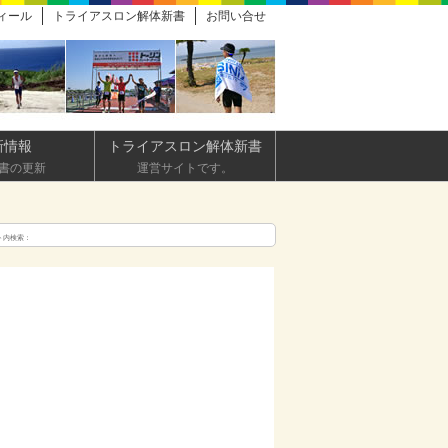
ィール
トライアスロン解体新書
お問い合せ
新情報
トライアスロン解体新書
書の更新
運営サイトです。
ト内検索：