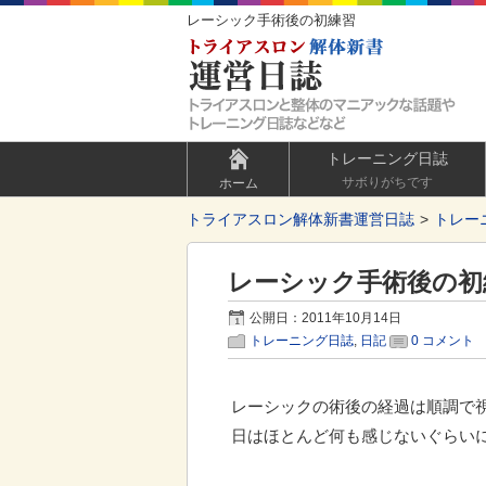
レーシック手術後の初練習
トレーニング日誌
サボりがちです
ホーム
トライアスロン解体新書運営日誌
トレー
レーシック手術後の初
公開日：2011年10月14日
トレーニング日誌
,
日記
0 コメント
レーシックの術後の経過は順調で
日はほとんど何も感じないぐらい