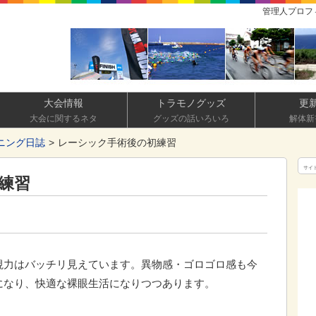
管理人プロフ
大会情報
トラモノグッズ
更
大会に関するネタ
グッズの話いろいろ
解体新
ニング日誌
レーシック手術後の初練習
サイ
練習
視力はバッチリ見えています。異物感・ゴロゴロ感も今
になり、快適な裸眼生活になりつつあります。