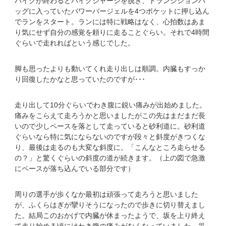
バイクが終わるとバイクジャージを脱ぎ、トランジションバ
ッグに入っていたパワーバージェルを4つポケットに押し込ん
でランをスタート。ランには特に戦略はなく、心拍数はあま
り気にせず自分の感覚を頼りに走ることぐらい。それで4時間
ぐらいで走れればという感じでした。
脚も思ったよりも動いてくれ走り出しは順調。内臓もすっか
り回復したかなと思っていたのですが･･･
走り出して10分ぐらいでわき腹に鋭い痛みが出始めました。
痛みをこらえて走ろうかと思いましたがこの先はまだまだ長
いので少しペースを落として走っていると砂利道に。砂利道
ぐらいなら特に気にならないのですが段々と斜度がきつくな
り、最後は走るのも大変な斜度に。「こんなところ走らせる
の？」と驚くぐらいの斜度の道が続きます。（上の図で急激
にペースが落ち込んでいる部分です）
周りの選手が歩くなか最初は頑張って走ろうと思いました
が、ふくらはぎが攣りそうになったので歩きに切り替えまし
た。結局このおかげで内臓が休まったようで、坂を上り終え