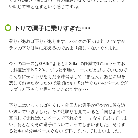
て走り始める頃にはわき腹の痛みがなくなっていました。災
い転じて福となすという感じですね。
下りで調子に乗りすぎた･･･
登りがあれば下りがあります。バイクの下りは楽しいですが
ランの下りは脚に応えるのであまり嬉しくないですよね。
今回のコースはGPSによると3.28kmの距離で171m下ってお
り斜度は平均5.2％。ずっと平地のコースだと思っていたので
こんなに長い下りをくだる練習はしていません。あとに脚を
残しておきたかったので最初はキロ5分半ぐらいのペースでダ
ラダラと下ろうと思っていたのですが･･･
下りにはいってしばらくして外国人の選手が軽やかに僕を追
い抜いていきました。その足取りを見ていると「同じように
真似して走ればいいペースで下れそう･･･」なんて思ってしま
い、何となくその選手についていってしまいました。そうす
るとキロ4分半ペースぐらいで下っていってしまいました。