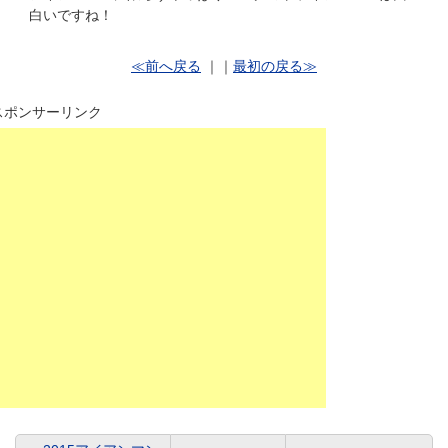
白いですね！
≪前へ戻る
｜｜
最初の戻る≫
スポンサーリンク