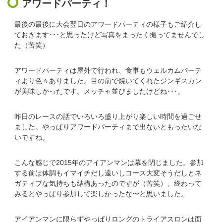
アワードパーティ！
最後の最後に大会翌日のアワードパーティの様子もご紹介し
ておきます･･･と思ったけど写真をまったく撮ってませんでし
た（苦笑）
アワードパーティは屋外で行われ、食事もウェルカムパーテ
ィより色々ありました。目の前で焼いてくれたジンギスカン
が美味しかったです。メッチャ並びましたけどね･･･。
昨日のレースの話でいろいろ盛り上がり楽しい時間を過ごせ
ました。やっぱりアワードパーティまで出ないともったいな
いですね。
こんな感じで2015年のアイアンマンは幕を閉じました。参加
する前は体調もイマイチだし遠いしコース大変そうだしとネ
ガティブな気持ちも結構あったのですが（苦笑）、終わって
みるとやっぱり参加して楽しかったな〜と思いました。
アイアンマンに限らずやっぱりロングのトライアスロンは面