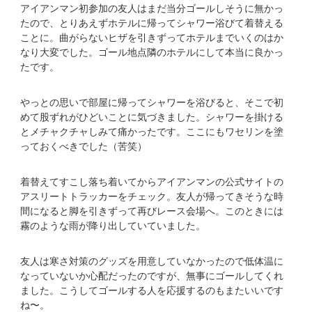
アイアンマン初参加の友人はまだ当分ゴールしそうに無かっ
たので、とりあえずホテルに帰ってシャワー浴びて着替える
ことに。曲がらないヒザを引きずってホテルまでいくのはか
なり大変でした。ゴール地点隣のホテルにして本当に良かっ
たです。
やっとの思いで部屋に帰ってシャワーを浴びると、そこで初
めて股ずれがひどいことに気づきました。シャワーを掛ける
とメチャクチャしみて痛かったです。ここにもワセリンを塗
っておくべきでした（苦笑）
着替えてすこし落ち着いてからアイアンマンの公式サイトの
アスリートトラッカーをチェック。友人が帰ってきそうな時
間になると脚を引きずって再びレース会場へ。このときには
霧のような雨が降り出していていました。
友人は寒さ対策のグッズを用意していなかったので低体温に
なっていないか心配だったのですが、無事にゴールしてくれ
ました。こうしてゴールする人を応援するのもまたいいです
ね〜。