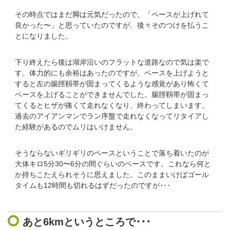
その時点ではまだ脚は元気だったので、「ペースが上げれて
良かった〜」と思っていたのですが、後々そのつけを払うこ
とになりました。
下り終えたら後は湖岸沿いのフラットな道路なので気は楽で
す。体力的にも余裕はあったのですが、ペースを上げようと
すると左の腸脛靱帯が固まってくるような感覚があり怖くて
ペースを上げることができませんでした。腸脛靱帯が固まっ
てくるとヒザが痛くて走れなくなり、終わってしまいます。
過去のアイアンマンでラン序盤で走れなくなってリタイアし
た経験があるのでムリはいけません。
そうならないギリギリのペースということで落ち着いたのが
大体キロ5分30〜6分の間ぐらいのペースです。これなら何と
か持ちこたえられそうに思えました。このままいけばゴール
タイムも12時間も切れるはずだったのですが･･･
あと6kmというところで･･･