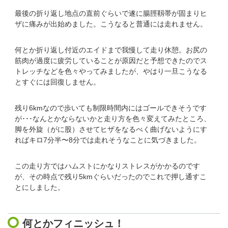
最後の折り返し地点の直前ぐらいで遂に腸脛靱帯が固まりヒ
ザに痛みが出始めました。こうなると普通には走れません。
何とか折り返し付近のエイドまで我慢して走り休憩。お尻の
筋肉が過度に疲労していることが原因だと予想できたのでス
トレッチなどを色々やってみましたが、やはり一旦こうなる
とすぐには回復しません。
残り6kmなので歩いても制限時間内にはゴールできそうです
が･･･なんとかならないかと走り方を色々変えてみたところ、
脚を外旋（がに股）させてヒザをなるべく曲げないようにす
ればキロ7分半〜8分では走れそうなことに気づきました。
この走り方ではハムストにかなりストレスがかかるのです
が、その時点で残り5kmぐらいだったのでこれで押し通すこ
とにしました。
何とかフィニッシュ！