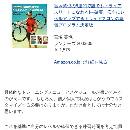
宮塚英也の8週間で誰でもトライア
スリートになれる!―確実、安全にレ
ベルアップするトライアスロンの練
習プログラム決定版
宮塚 英也
ランナーズ 2003-05
￥ 1,575
Amazon.co.jp で詳細を見る
具体的なトレーニングメニューとスケジュールが書いてある
のが良いです。 もちろん、個人個人で状況はちがうのでカス
タマイズする必要はありますが、たたき台としては十分だと
思います。
これを基準に自分のレベルや確保できる練習時間を考えて調