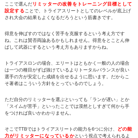
ここで選んだ
リミッターの改善をトレーニング目標として
設定する
ことで、トライアスリートとしてのレベルが底上げ
され大会の結果もよくなるだろうという筋書きです。
得意を伸ばすのではなく苦手を克服するという考え方です
ね。これは賛否両論あるかもしれません。得意をとことん伸
ばして武器にするという考え方もありますからね。
トライアスロンの場合、エリートはともかく一般の人の場合
は一つの種目がずば抜けているよりトータルバランスが良い
選手の方が安定した成績を出せるように思います。だからこ
そ著者はこういう方針をとっているのでしょう。
ただ自分のリミッターを選ぶといっても「ランが遅い」とか
「スイムが苦手」といったことでは漠然としすぎて何から手
をつければ良いかわかりません。
そこでTTBではトライアスリートの能力を6つに分け、
どの能
力がリミッターになっているか
という視点で考えられるよ