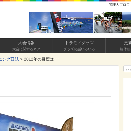
管理人プロフ
大会情報
トラモノグッズ
更
大会に関するネタ
グッズの話いろいろ
解体新
ニング日誌
2012年の目標は･･･
サイ