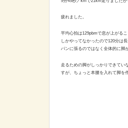
5分45秒／kmで21km走りましたが･
疲れました。
平均心拍は129pbmで息が上がる
しかやってなかったので120分は
パンに張るのではなく全体的に脚
走るための脚がしっかりできていな
すが、ちょっと本腰を入れて脚を