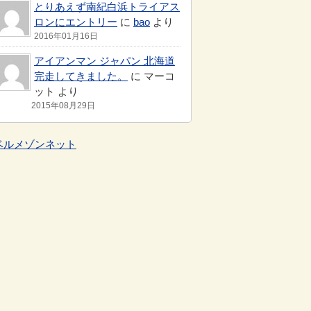
とりあえず南紀白浜トライアス
ロンにエントリー
に
bao
より
2016年01月16日
アイアンマン ジャパン 北海道
完走してきました。
に マーコ
ット より
2015年08月29日